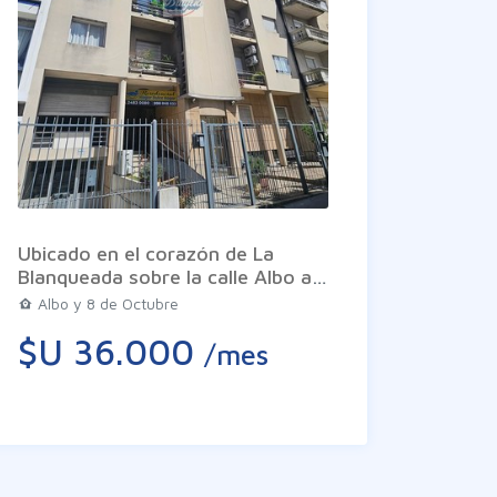
corazón de la propiedad es un
amplio living comedor de
generosas dimensiones equipado
con una estufa a leña que le
aporta calidez y un carácter
distintivo al ambiente. La zona
íntima se compone de tres
dormitorios amplios y luminosos
2 de ellos con salida aun balcón
cerrado. Los tres baños de la
unidad han sido reciclados
Ubicado en el corazón de La
recientemente. La cocina que
Blanqueada sobre la calle Albo a
cuenta con el valor añadido de
metros de 8 de Octubre se
una antecocina se encuentra de
Albo y 8 de Octubre
presenta esta oportunidad
época representando una
$U 36.000
habitacional o de inversión. La
/mes
oportunidad ideal para
propiedad se encuentra en un
refaccionar y personalizar a
tercer piso por escalera lo que
gusto. Complementan la planta
permite mantener gastos
una dependencia de servicio
comunes muy bajos. El
completa y una terraza lavadero
apartamento destaca por su
independiente. La propiedad
living comedor al frente con
destaca por su carpintería