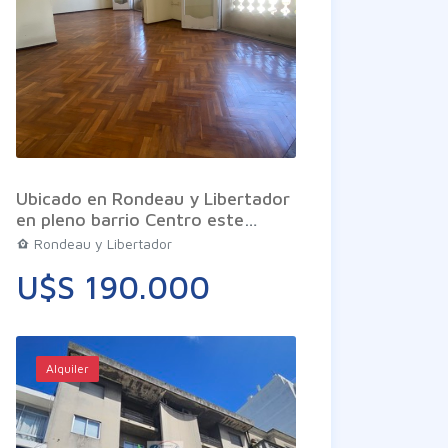
Ubicado en Rondeau y Libertador
en pleno barrio Centro este
apartamento combina una
Rondeau y Libertador
ubicación estratégica con las
U$S 190.000
dimensiones y la nobleza de las
construcciones de antes. Se trata
de una unidad en piso alto lo que
garantiza una excelente
luminosidad durante todo el día y
Alquiler
una ventilación cruzada
inmejorable gracias a su doble
orientación Este y Oeste. El