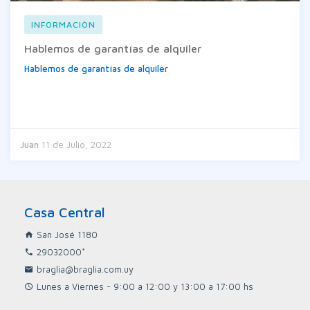
INFORMACIÒN
Hablemos de garantías de alquiler
Hablemos de garantías de alquiler
Al momento de alquilar un apartamento o casa, siempre están
presentes las garantías de alquiler.
Juan
Estas son una garantía necesaria que los inquilinos e inquilinas
11 de Julio, 2022
tienen que obtener
Para asegurar al propietario/a del inmueble el cobro en caso
de incumplimiento.
Casa Central
Hay diferentes opciones de garantía y cada una ofrece
San José 1180
diferentes condiciones, beneficios y costos a quienes las
contratan.
29032000*
En general, trabajamos con las siguientes garantías: Personal,
braglia@braglia.com.uy
Contaduría General de la Nación, ANDA y Porto Seguro.
Lunes a Viernes - 9:00 a 12:00 y 13:00 a 17:00 hs