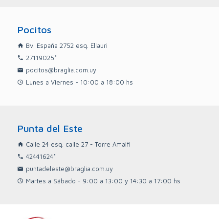
En todos los casos, las garantías a convenir dependen de
cada propietario y propiedad, por lo que si tenés consultas
de si la propiedad acepta otra garantía, no dudes en
Pocitos
comunicarte con nosotros.
Bv. España 2752 esq. Ellauri
27119025*
pocitos@braglia.com.uy
Lunes a Viernes - 10:00 a 18:00 hs
Punta del Este
Calle 24 esq. calle 27 - Torre Amalfi
42441624*
puntadeleste@braglia.com.uy
Martes a Sábado - 9:00 a 13:00 y 14:30 a 17:00 hs