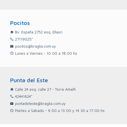
excelente conexión esta casa es la
oportunidad que estabas esperando para
mudarte a un hogar con espacio y todas las
comodidades. Las imágenes son meramente
Pocitos
ilustrativas pueden diferir de la realidad. Los
datos son proporcionados por el propietario
Bv. España 2752 esq. Ellauri
en consecuencia exime a Inm. Braglia de todo
27119025*
tipo de responsabilidad.
pocitos@braglia.com.uy
Lunes a Viernes - 10:00 a 18:00 hs
Punta del Este
Calle 24 esq. calle 27 - Torre Amalfi
42441624*
puntadeleste@braglia.com.uy
Martes a Sábado - 9:00 a 13:00 y 14:30 a 17:00 hs