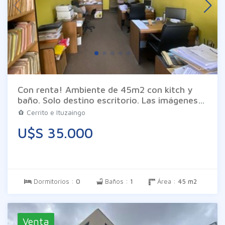
Dimensiones: Área edificada total: 503 m2.
Área del solar (terreno): 288 m2. Consulte
por más detalles y coordine su visita.
Con renta! Ambiente de 45m2 con kitch y
baño. Solo destino escritorio. Las imágenes
son meramente ilustrativas pueden diferir de
Cerrito e Ituzaingo
la realidad. Los datos son proporcionados por
U$S 35.000
el propietario en consecuencia exime a Inm.
Braglia de todo tipo de responsabilidad.
Dormitorios :
0
Baños :
1
Área :
45 m2
Venta