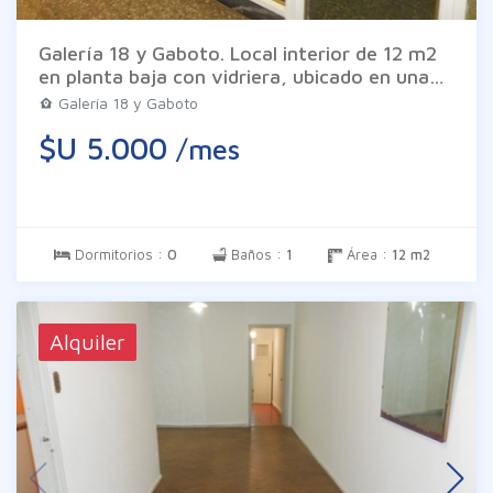
Galería 18 y Gaboto. Local interior de 12 m2
en planta baja con vidriera, ubicado en una
zona con inmejorable conectividad y
Galería 18 y Gaboto
constante movimiento peatonal. La galería
$U 5.000
/mes
cuenta con baño de uso común y con fácil
acceso por Av. 18 de Julio y por Gaboto.
Gastos comunes $ 5.000 (variables).
Dormitorios :
0
Baños :
1
Área :
12 m2
Alquiler