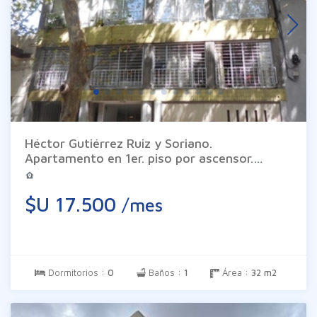
Braglia de todo tipo de responsabilidad.
Héctor Gutiérrez Ruiz y Soriano.
Apartamento en 1er. piso por ascensor.
Ambiente de 22 m2, cocina definida equipada
con placares aéreo y bajo mesada, baño
$U 17.500
/mes
completo y balcón. El edificio cuenta con
servicio de portería. Gastos comunes $
3.400 (variables).
Dormitorios :
0
Baños :
1
Área :
32 m2