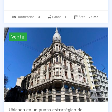
proporcionados por el propietario en
(variables).
consecuencia exime a Inm. Braglia de todo
tipo de responsabilidad.
Dormitorios :
0
Baños :
1
Área :
28 m2
Venta
Ubicada en un punto estratégico de