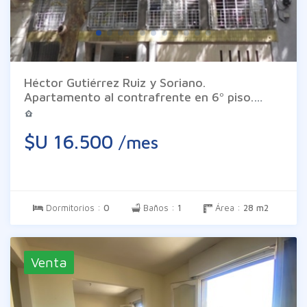
Héctor Gutiérrez Ruiz y Soriano.
Apartamento al contrafrente en 6º piso.
Ambiente de 22 m2 al contrafrente, cocina
tipo kitchenette equipada con placares aéreo
$U 16.500
/mes
y bajo mesada, baño completo. El edificio
cuenta con portería. Gastos comunes $
3.400 (variables).
Dormitorios :
0
Baños :
1
Área :
28 m2
Venta