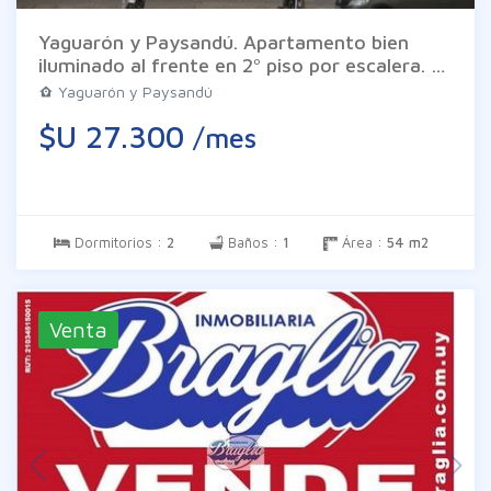
Yaguarón y Paysandú. Apartamento bien
iluminado al frente en 2º piso por escalera. 2
dormitorios con placares integrados, living
Yaguarón y Paysandú
comedor amplio al frente, cocina definida
$U 27.300
/mes
equipada con placares aéreo y bajo mesada,
baño completo, terraza lavadero. Gastos
comunes $ 4.598.
Dormitorios :
2
Baños :
1
Área :
54 m2
Venta