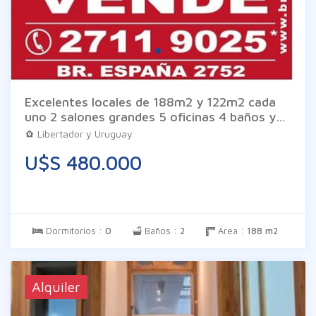
Excelentes locales de 188m2 y 122m2 cada
uno 2 salones grandes 5 oficinas 4 baños y
garaje. Las imágenes son meramente
Libertador y Uruguay
ilustrativas pueden diferir de la realidad. Los
U$S 480.000
datos son proporcionados por el propietario
en consecuencia exime a Inm. Braglia de todo
tipo de responsabilidad.
Dormitorios :
0
Baños :
2
Área :
188 m2
Alquiler