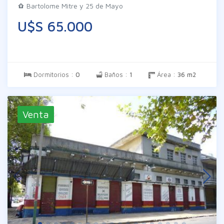
enrollar. Las imágenes son meramente
Bartolome Mitre y 25 de Mayo
ilustrativas pueden diferir de la realidad. Los
U$S 65.000
datos son proporcionados por el propietario
en consecuencia exime a Inm. Braglia de todo
tipo de responsabilidad.
Dormitorios :
0
Baños :
1
Área :
36 m2
Venta