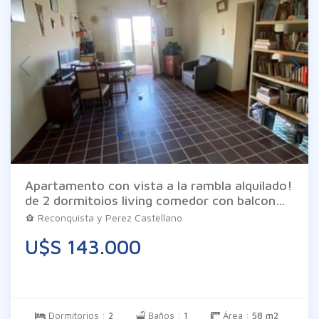
Apartamento con vista a la rambla alquilado!
de 2 dormitoios living comedor con balcon
cocina con terraza lavadero y baño. Las
Reconquista y Perez Castellano
imágenes son meramente ilustrativas
U$S 143.000
pueden diferir de la realidad. Los datos son
proporcionados por el propietario en
consecuencia exime a Inm. Braglia de todo
tipo de responsabilidad.
Dormitorios :
2
Baños :
1
Área :
58 m2