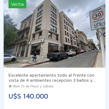
Venta
Excelente apartamento todo al frente con
vista de 4 ambientes recepcion 3 baños y
cocina. El edificio cuenta con vigilancia. Las
Rbla 25 de Mayo y Zabala
imágenes son meramente ilustrativas
U$S 140.000
pueden diferir de la realidad. Los datos son
proporcionados por el propietario en
consecuencia exime a Inm. Braglia de todo