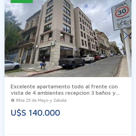
Excelente apartamento todo al frente con
vista de 4 ambientes recepcion 3 baños y
cocina. El edificio cuenta con vigilancia. Las
Rbla 25 de Mayo y Zabala
imágenes son meramente ilustrativas
U$S 140.000
pueden diferir de la realidad. Los datos son
proporcionados por el propietario en
consecuencia exime a Inm. Braglia de todo
tipo de responsabilidad..