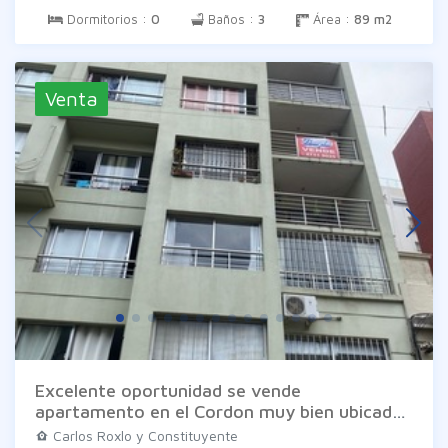
Dormitorios :
0
Baños :
3
Área :
89 m2
Venta
Excelente oportunidad se vende
apartamento en el Cordon muy bien ubicado
con todos los servicios. Consta de 2
Carlos Roxlo y Constituyente