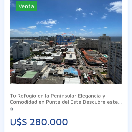
Venta
Tu Refugio en la Península: Elegancia y
Comodidad en Punta del Este Descubre este
exclusivo apartamento de 3 dormitorios y 2
baños, ubicado en el corazón de la Península,
U$S 280.000
donde la sofisticación se encuentra con la
calidez del hogar. Al ingresar, serás recibido