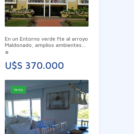
En un Entorno verde fte al arroyo
Maldonado, amplios ambientes
muy luminosos, terraza con
parrillero propio. Serv de
U$S 370.000
mucamas, piscina, Barbacóa,
cancha de paddle
Venta