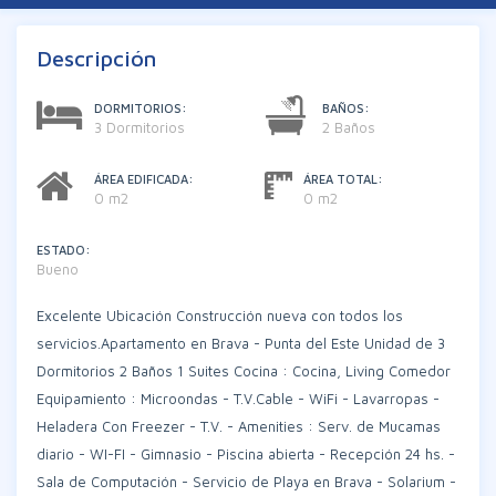
Descripción
DORMITORIOS:
BAÑOS:
3 Dormitorios
2 Baños
ÁREA EDIFICADA:
ÁREA TOTAL:
0 m2
0 m2
ESTADO:
Bueno
Excelente Ubicación Construcción nueva con todos los
servicios.Apartamento en Brava - Punta del Este Unidad de 3
Dormitorios 2 Baños 1 Suites Cocina : Cocina, Living Comedor
Equipamiento : Microondas - T.V.Cable - WiFi - Lavarropas -
Heladera Con Freezer - T.V. - Amenities : Serv. de Mucamas
diario - WI-FI - Gimnasio - Piscina abierta - Recepción 24 hs. -
Sala de Computación - Servicio de Playa en Brava - Solarium -