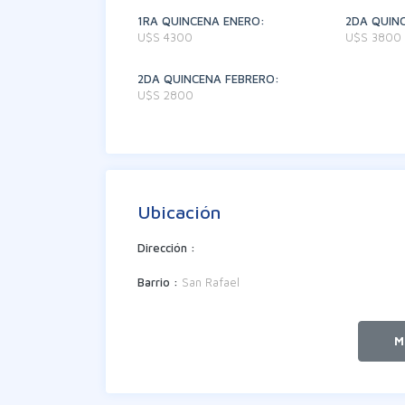
1RA QUINCENA ENERO:
2DA QUIN
U$S 4300
U$S 3800
2DA QUINCENA FEBRERO:
U$S 2800
Ubicación
Dirección :
Barrio :
San Rafael