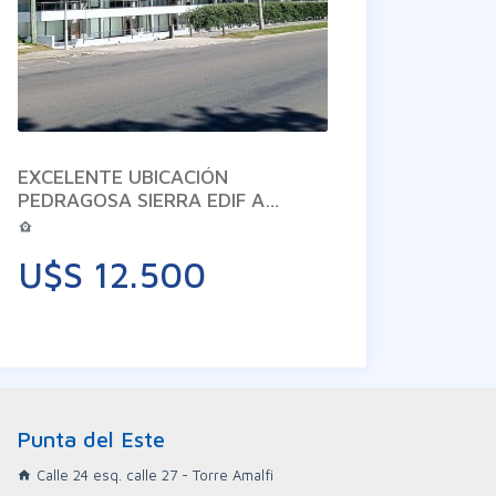
EXCELENTE UBICACIÓN
PEDRAGOSA SIERRA EDIF A
ESTRENAR CON SERVICIOS.
TERRAZAS CON PARRILLERO
U$S 12.500
PROPIO
Punta del Este
Calle 24 esq. calle 27 - Torre Amalfi